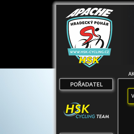
A
POŘADATEL
V